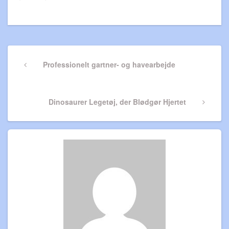
Indlægsnavigation
Previous
Professionelt gartner- og havearbejde
Post
Next
Dinosaurer Legetøj, der Blødgør Hjertet
Post