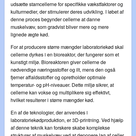
udsætte stamcellerne for specifikke vækstfaktorer og
kulturmedier, der stimulerer deres udvikling. I løbet af
denne proces begynder cellerne at danne
muskelvæv, som gradvist bliver mere og mere
lignede ægte kød.
For at producere større mængder laboratoriekød skal
cellerne dyrkes i en bioreaktor, der fungerer som et
kunstigt miljø. Bioreaktoren giver cellerne de
nødvendige næringsstoffer og ilt, mens den også
fjerner affaldsstoffer og opretholder optimale
temperatur- og pH-niveauer. Dette miljø sikrer, at
cellerne kan vokse og multiplikere sig effektivt,
hvilket resulterer i større mængder kød.
En af de teknologier, der anvendes i
laboratoriekødproduktion, er 3D-printning. Ved hjælp
af denne teknik kan forskere skabe komplekse
strukturer af muskelvæv ved at deponere lag af celler