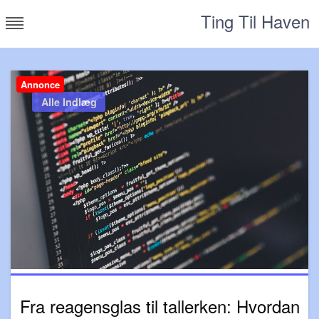
Skip
Ting Til Haven
to
content
Annonce
Alle Indlæg
Fra reagensglas til tallerken: Hvordan