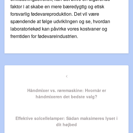
faktor i at skabe en mere bæredygtig og etisk
forsvarlig fødevareproduktion. Det vil være
spændende at følge udviklingen og se, hvordan
laboratoriekød kan påvirke vores kostvaner og
fremtiden for fødevareindustrien.
Indlægsnavigation
Previous
Post
Håndmixer vs. røremaskine: Hvornår er
håndmixeren det bedste valg?
Next
Effektive solcellelamper: Sådan maksimeres lyset i
Post
dit højbed