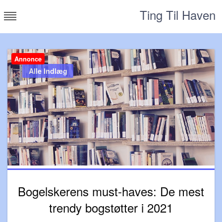
Skip
Ting Til Haven
to
content
Annonce
Alle Indlæg
Bogelskerens must-haves: De mest
trendy bogstøtter i 2021