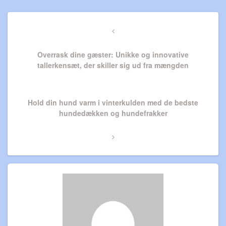
Indlægsnavigation
Previous
Post
Overrask dine gæster: Unikke og innovative
tallerkensæt, der skiller sig ud fra mængden
Next
Hold din hund varm i vinterkulden med de bedste
Post
hundedækken og hundefrakker