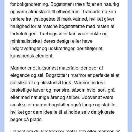
for boligindretning. Bogstøtter i træ tilføjer en naturlig
og varm atmosfære til ethvert rum. Træsorterne kan
variere fra lyst egetræ til mørk valnød, hvilket giver
mulighed for at matche bogstøtterne med resten af
indretningen. Træbogstøtter kan være enkle og
minimalistiske i deres design eller have
indgraveringer og udskæringer, der tilføjer et
kunstnerisk element.
Marmor er et luksuriøst materiale, der oser af
elegance og stil. Bogstøtter i marmor er perfekte til et
sofistikeret og eksklusivt look. Marmor findes i
forskellige farver og mønstre, såsom hvid, sort, grå
eller med naturlige årer og striber. Udover at være
smukke er marmorbogstøtter også tunge og stabile,
hvilket gør dem ideelle til at holde selv de tykkeste
bøger på plads.
Uanset om du foretrækker metal, træ eller marmor, er