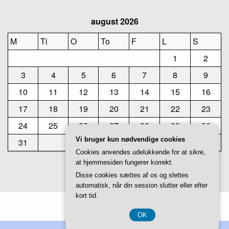
august 2026
M
Ti
O
To
F
L
S
1
2
3
4
5
6
7
8
9
10
11
12
13
14
15
16
17
18
19
20
21
22
23
24
25
26
27
28
29
30
Vi bruger kun nødvendige cookies
31
Cookies anvendes udelukkende for at sikre,
at hjemmesiden fungerer korrekt.
« jul
Disse cookies sættes af os og slettes
automatisk, når din session slutter eller efter
kort tid.
Theme by
Studiovidz
OK
CVR 3740 7739