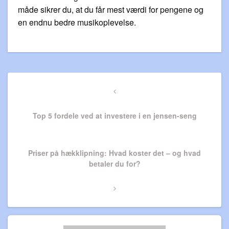
måde sikrer du, at du får mest værdi for pengene og
en endnu bedre musikoplevelse.
Indlægsnavigation
Previous
Post
Top 5 fordele ved at investere i en jensen-seng
Next
Priser på hækklipning: Hvad koster det – og hvad
Post
betaler du for?