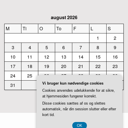
august 2026
M
Ti
O
To
F
L
S
1
2
3
4
5
6
7
8
9
10
11
12
13
14
15
16
17
18
19
20
21
22
23
24
25
26
27
28
29
30
Vi bruger kun nødvendige cookies
31
Cookies anvendes udelukkende for at sikre,
at hjemmesiden fungerer korrekt.
« jul
Disse cookies sættes af os og slettes
automatisk, når din session slutter eller efter
kort tid.
Theme by
Studiovidz
OK