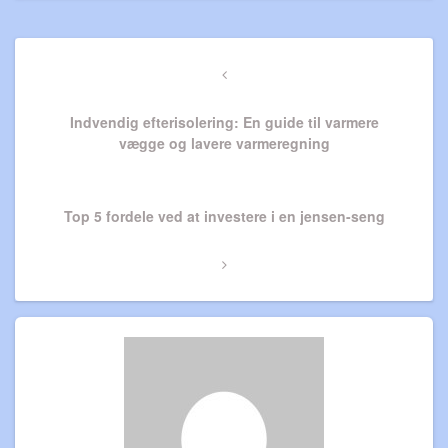
Indlægsnavigation
Previous
Post
Indvendig efterisolering: En guide til varmere
vægge og lavere varmeregning
Next
Top 5 fordele ved at investere i en jensen-seng
Post