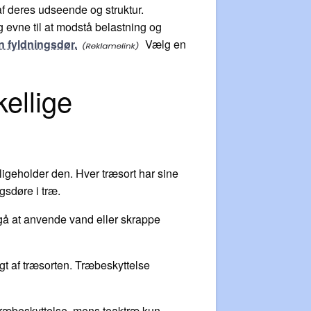
af deres udseende og struktur.
g evne til at modstå belastning og
in fyldningsdør.
Vælg en
kellige
dligeholder den. Hver træsort har sine
gsdøre i træ.
ndgå at anvende vand eller skrappe
gt af træsorten. Træbeskyttelse
træbeskyttelse, mens teaktræ kun