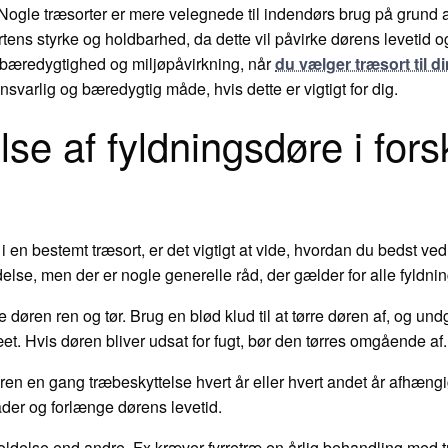
Nogle træsorter er mere velegnede til indendørs brug på grund 
tens styrke og holdbarhed, da dette vil påvirke dørens levetid o
 bæredygtighed og miljøpåvirkning, når
du vælger træsort til d
nsvarlig og bæredygtig måde, hvis dette er vigtigt for dig.
se af fyldningsdøre i fors
 i en bestemt træsort, er det vigtigt at vide, hvordan du bedst ve
lse, men der er nogle generelle råd, der gælder for alle fyldnin
de døren ren og tør. Brug en blød klud til at tørre døren af, og u
et. Hvis døren bliver udsat for fugt, bør den tørres omgående af.
ren en gang træbeskyttelse hvert år eller hvert andet år afhængi
der og forlænge dørens levetid.
ldelse end andre. Fx kræver fyrretræ en årlig behandling med 