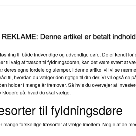
 løsning til både indvendige og udvendige døre. De er kendt for
 til valg af træsort til fyldningsdøren, kan det være svært at væ
 har deres egne fordele og ulemper. I denne artikel vil vi se nærm
åd til, hvordan du vælger den rigtige til din dør. Vi vil også se
 den holder i mange år fremover. Så hvis du overvejer at investere
v klogere på, hvad du skal vælge.
sorter til fyldningsdøre
er mange forskellige træsorter at vælge imellem. Nogle af de mes