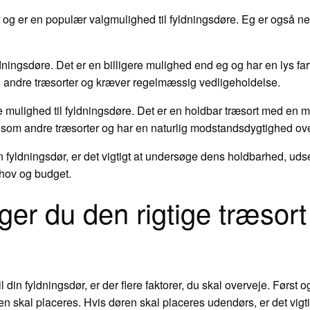
r og er en populær valgmulighed til fyldningsdøre. Eg er også n
dningsdøre. Det er en billigere mulighed end eg og har en lys farv
 andre træsorter og kræver regelmæssig vedligeholdelse.
mulighed til fyldningsdøre. Det er en holdbar træsort med en m
som andre træsorter og har en naturlig modstandsdygtighed over
in fyldningsdør, er det vigtigt at undersøge dens holdbarhed, u
ehov og budget.
er du den rigtige træsort t
l din fyldningsdør, er der flere faktorer, du skal overveje. Først
skal placeres. Hvis døren skal placeres udendørs, er det vigtig