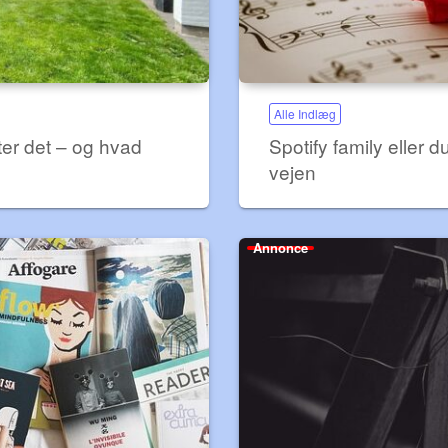
Alle Indlæg
ter det – og hvad
Spotify family eller 
vejen
Annonce