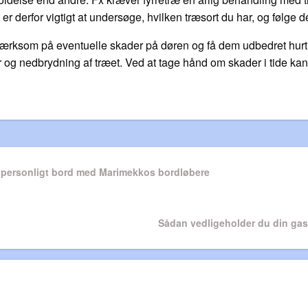
er derfor vigtigt at undersøge, hvilken træsort du har, og følge 
ærksom på eventuelle skader på døren og få dem udbedret hurtigs
ader og nedbrydning af træet. Ved at tage hånd om skader i tide ka
n
g personligt bord med Marimekkos bordløbere
Next
Sådan vedligeholder du din gas
Post