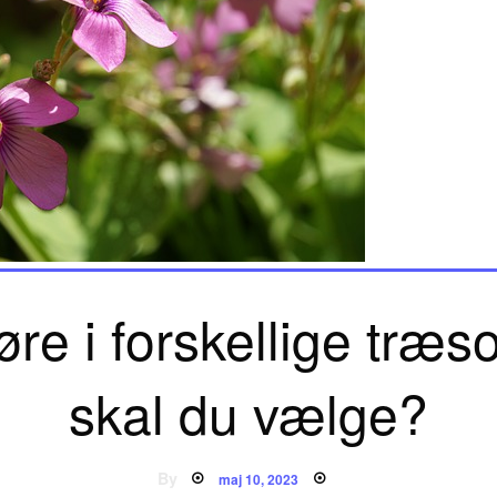
re i forskellige træs
skal du vælge?
Posted
By
maj 10, 2023
on