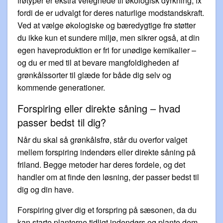
frøtyper er ekstra velegnede til økologisk dyrkning, fx
fordi de er udvalgt for deres naturlige modstandskraft.
Ved at vælge økologiske og bæredygtige frø støtter
du ikke kun et sundere miljø, men sikrer også, at din
egen haveproduktion er fri for unødige kemikalier –
og du er med til at bevare mangfoldigheden af
grønkålssorter til glæde for både dig selv og
kommende generationer.
Forspiring eller direkte såning – hvad
passer bedst til dig?
Når du skal så grønkålsfrø, står du overfor valget
mellem forspiring indendørs eller direkte såning på
friland. Begge metoder har deres fordele, og det
handler om at finde den løsning, der passer bedst til
dig og din have.
Forspiring giver dig et forspring på sæsonen, da du
kan starte planterne tidligt indendørs og plante dem