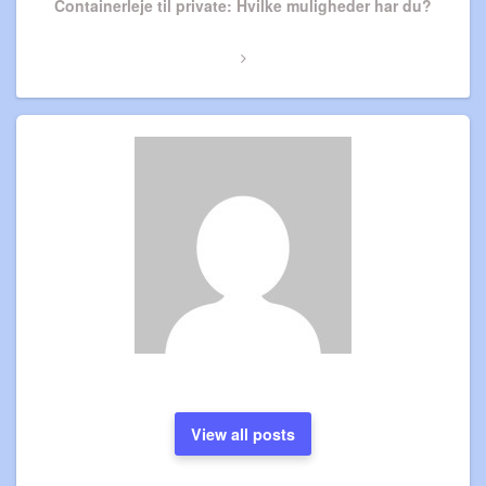
Next
Containerleje til private: Hvilke muligheder har du?
Post
View all posts