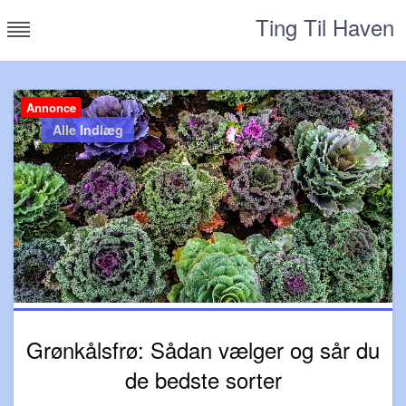
Skip
Ting Til Haven
to
content
Annonce
Alle Indlæg
Grønkålsfrø: Sådan vælger og sår du
de bedste sorter