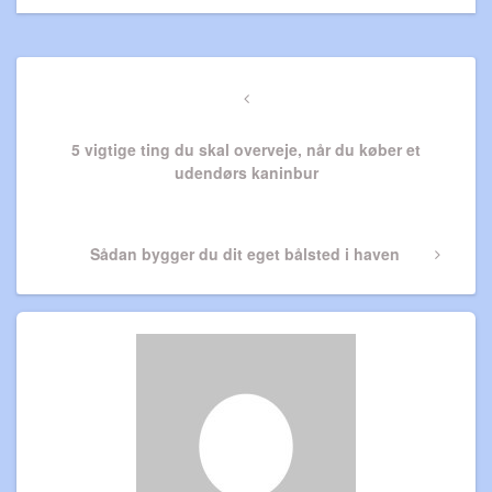
Indlægsnavigation
Previous
Post
5 vigtige ting du skal overveje, når du køber et
udendørs kaninbur
Next
Sådan bygger du dit eget bålsted i haven
Post