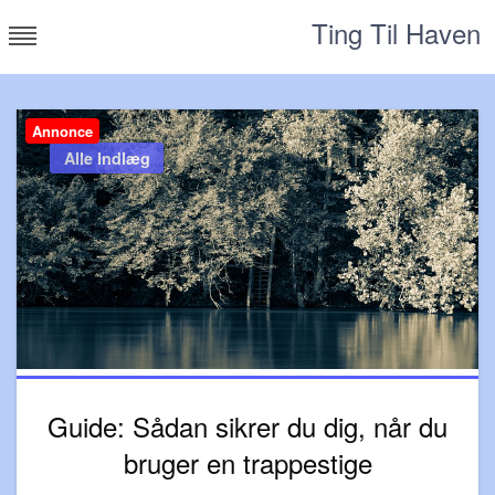
Skip
Ting Til Haven
to
content
Annonce
Alle Indlæg
Guide: Sådan sikrer du dig, når du
bruger en trappestige