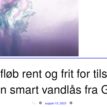
fløb rent og frit for ti
n smart vandlås fra G
Posted
By
august 13, 2023
on