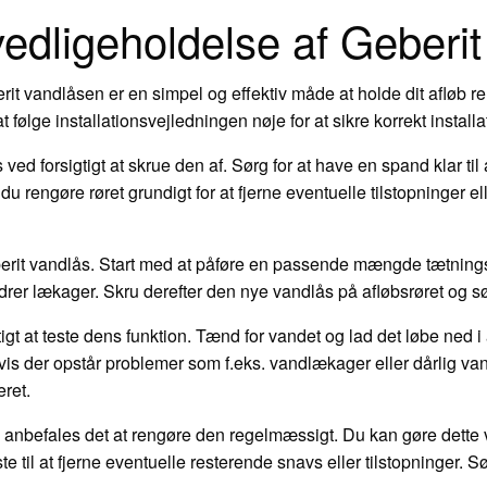
 vedligeholdelse af Geberi
it vandlåsen er en simpel og effektiv måde at holde dit afløb rent
t følge installationsvejledningen nøje for at sikre korrekt installa
ved forsigtigt at skrue den af. Sørg for at have en spand klar til
du rengøre røret grundigt for at fjerne eventuelle tilstopninger 
eberit vandlås. Start med at påføre en passende mængde tætning
ndrer lækager. Skru derefter den nye vandlås på afløbsrøret og sør
tigt at teste dens funktion. Tænd for vandet og lad det løbe ned i a
s der opstår problemer som f.eks. vandlækager eller dårlig vand
eret.
 anbefales det at rengøre den regelmæssigt. Du kan gøre dette 
 til at fjerne eventuelle resterende snavs eller tilstopninger. Sø