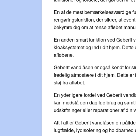
En af de mest bemærkelsesværdige fun
rengøringsfunktion, der sikrer, at event
bekymre dig om at rense afløbet manuelt
En anden smart funktion ved Geberit v
kloaksystemet og ind i dit hjem. Dette 
afløbene.
Geberit vandlåsen er også kendt for sin
fredelig atmosfære i dit hjem. Dette er
støj fra afløbet.
En yderligere fordel ved Geberit vandlå
kan modstå den daglige brug og samtid
udskiftninger eller reparationer af din 
Alt i alt er Geberit vandlåsen en pålide
lugtfælde, lydisolering og holdbarhed e