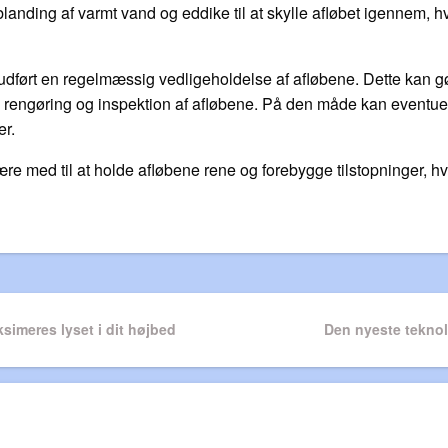
landing af varmt vand og eddike til at skylle afløbet igennem, h
 udført en regelmæssig vedligeholdelse af afløbene. Dette kan g
ig rengøring og inspektion af afløbene. På den måde kan eventuel
er.
e med til at holde afløbene rene og forebygge tilstopninger, hvil
n
simeres lyset i dit højbed
Next
Den nyeste teknol
Post