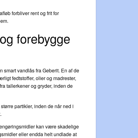
løb forbliver rent og frit for
jem.
 og forebygge
n smart vandlås fra Geberit. En af de
ligt fedtstoffer, olier og madrester,
fra tallerkener og gryder, inden de
tørre partikler, inden de når ned i
.
 rengøringsmidler kan være skadelige
gsmidler eller endda helt undlade at