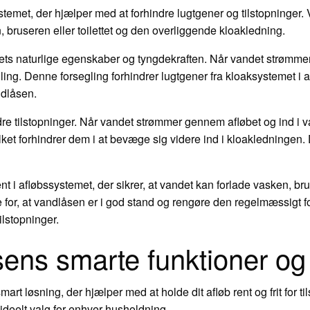
ystemet, der hjælper med at forhindre lugtgener og tilstopninger.
, bruseren eller toilettet og den overliggende kloakledning.
ts naturlige egenskaber og tyngdekraften. Når vandet strømmer
ling. Denne forsegling forhindrer lugtgener fra kloaksystemet i
ndlåsen.
ndre tilstopninger. Når vandet strømmer gennem afløbet og ind i v
vilket forhindrer dem i at bevæge sig videre ind i kloakledningen
 i afløbssystemet, der sikrer, at vandet kan forlade vasken, brus
ge for, at vandlåsen er i god stand og rengøre den regelmæssigt f
lstopninger.
ens smarte funktioner og
art løsning, der hjælper med at holde dit afløb rent og frit for 
t ideelt valg for enhver husholdning.