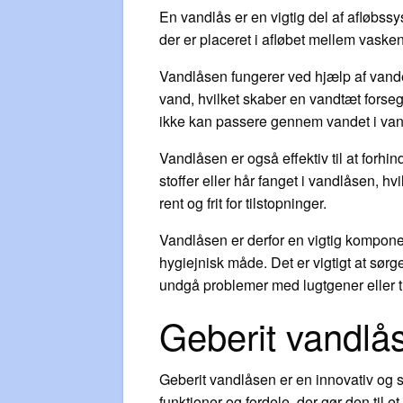
En vandlås er en vigtig del af afløbss
der er placeret i afløbet mellem vasken
Vandlåsen fungerer ved hjælp af vande
vand, hvilket skaber en vandtæt forseg
ikke kan passere gennem vandet i va
Vandlåsen er også effektiv til at forhi
stoffer eller hår fanget i vandlåsen, h
rent og frit for tilstopninger.
Vandlåsen er derfor en vigtig komponent
hygiejnisk måde. Det er vigtigt at sør
undgå problemer med lugtgener eller ti
Geberit vandlås
Geberit vandlåsen er en innovativ og sm
funktioner og fordele, der gør den til e