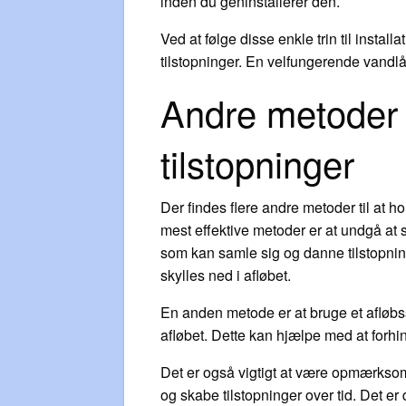
inden du geninstallerer den.
Ved at følge disse enkle trin til install
tilstopninger. En velfungerende vandlå
Andre metoder t
tilstopninger
Der findes flere andre metoder til at 
mest effektive metoder er at undgå at sk
som kan samle sig og danne tilstopninge
skylles ned i afløbet.
En anden metode er at bruge et afløbssi
afløbet. Dette kan hjælpe med at forhin
Det er også vigtigt at være opmærksom
og skabe tilstopninger over tid. Det e