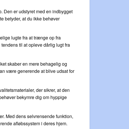
. Den er udstyret med en indbygget
tte betyder, at du ikke behøver
ige lugte fra at trænge op fra
endens til at opleve dårlig lugt fra
hvilket skaber en mere behagelig og
 kan være generende at blive udsat for
litetsmaterialer, der sikrer, at den
ke behøver bekymre dig om hyppige
ninger. Med dens selvrensende funktion,
gerende afløbssystem i deres hjem.