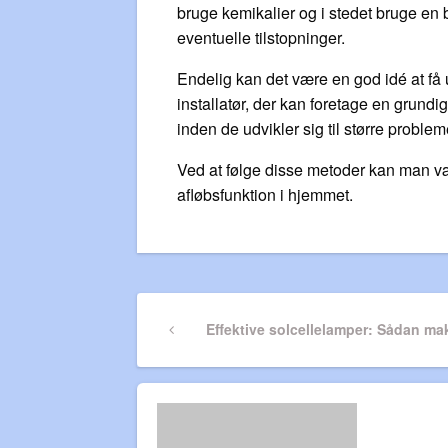
bruge kemikalier og i stedet bruge en b
eventuelle tilstopninger.
Endelig kan det være en god idé at få
installatør, der kan foretage en grund
inden de udvikler sig til større problem
Ved at følge disse metoder kan man vær
afløbsfunktion i hjemmet.
Indlægsnavigatio
Previous
Effektive solcellelamper: Sådan mak
Post