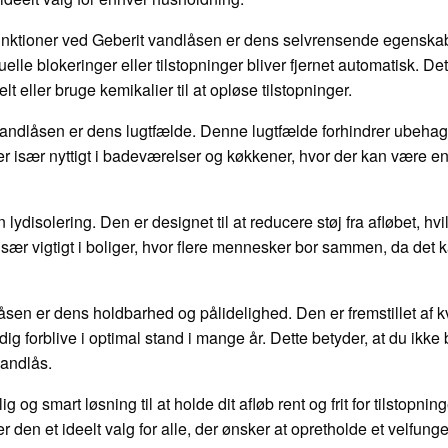
ktioner ved Geberit vandlåsen er dens selvrensende egenskab
uelle blokeringer eller tilstopninger bliver fjernet automatisk. De
 eller bruge kemikalier til at opløse tilstopninger.
andlåsen er dens lugtfælde. Denne lugtfælde forhindrer ubehagel
er især nyttigt i badeværelser og køkkener, hvor der kan være en t
 lydisolering. Den er designet til at reducere støj fra afløbet, 
 især vigtigt i boliger, hvor flere mennesker bor sammen, da det
sen er dens holdbarhed og pålidelighed. Den er fremstillet af kva
ig forblive i optimal stand i mange år. Dette betyder, at du ik
vandlås.
lig og smart løsning til at holde dit afløb rent og frit for tilstop
r den et ideelt valg for alle, der ønsker at opretholde et velfun