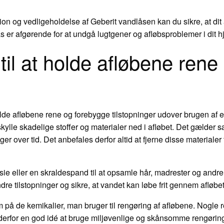
ation og vedligeholdelse af Geberit vandlåsen kan du sikre, at dit af
s er afgørende for at undgå lugtgener og afløbsproblemer i dit h
il at holde afløbene rene
holde afløbene rene og forebygge tilstopninger udover brugen af e
ylle skadelige stoffer og materialer ned i afløbet. Det gælder sær
r over tid. Det anbefales derfor altid at fjerne disse materialer 
e eller en skraldespand til at opsamle hår, madrester og andre s
dre tilstopninger og sikre, at vandet kan løbe frit gennem afløbet
 på de kemikalier, man bruger til rengøring af afløbene. Nogle
r derfor en god idé at bruge miljøvenlige og skånsomme rengørin