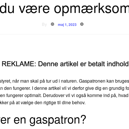
 du være opmærkso
Posted
By
maj 1, 2023
on
tyret, når man skal på tur ud i naturen. Gaspatronen kan bruges t
an den fungerer. I denne artikel vil vi derfor give dig en grundig
t den fungerer optimalt. Derudover vil vi også komme ind på, h
ker på at vælge den rigtige til dine behov.
er en gaspatron?