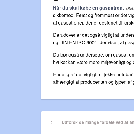
Når du skal købe en gaspatron,
sikkerhed. Først og fremmest er det vigt
af gaspatroner, der er designet til forsk
Derudover er det også vigtigt at unde
og DIN EN ISO 9001, der viser, at gaspa
Du bør også undersøge, om gaspatrone
hvilket kan være mere miljøvenligt o
Endelig er det vigtigt at tjekke holdb
afhængigt af producenten og typen af g
Indlægsnavigatio
Previous
Udforsk de mange fordele ved at an
Post