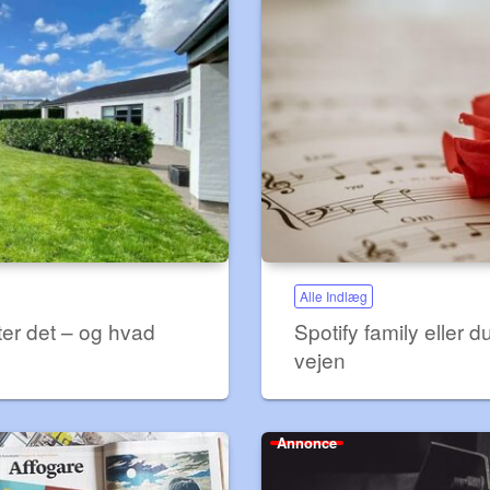
Alle Indlæg
ter det – og hvad
Spotify family eller 
vejen
Annonce