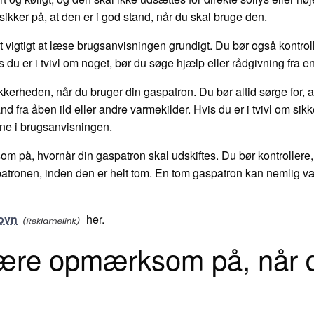
ikker på, at den er i god stand, når du skal bruge den.
t vigtigt at læse brugsanvisningen grundigt. Du bør også kontroll
 du er i tvivl om noget, bør du søge hjælp eller rådgivning fra e
ikkerheden, når du bruger din gaspatron. Du bør altid sørge for, a
tand fra åben ild eller andre varmekilder. Hvis du er i tvivl om si
rne i brugsanvisningen.
om på, hvornår din gaspatron skal udskiftes. Du bør kontrollere,
patronen, inden den er helt tom. En tom gaspatron kan nemlig væ
ovn
her.
være opmærksom på, når 