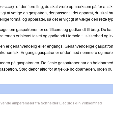
er der flere ting, du skal være opmærksom på for at sik
igt at vælge en gaspatron, der passer til det apparat, du skal bru
ellige formål og apparater, så det er vigtigt at vælge den rette ty
rsøge, om gaspatronen er certificeret og godkendt til brug. Du 
tronen er blevet testet og godkendt i forhold til sikkerhed og kva
n er genanvendelig eller engangs. Genanvendelige gaspatroner
g økonomisk. Engangs gaspatroner er derimod nemmere og mere p
arheden på gaspatronen. De fleste gaspatroner har en holdbarhed
aspatron. Sørg derfor altid for at tjekke holdbarheden, inden du
n
vende amperemeter fra Schneider Electric i din virksomhed