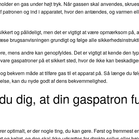
holder en gas under højt tryk. Når gassen skal anvendes, skrues
 patronen og ind i apparatet, hvor den antændes, og varmen elle
sikkert og pålideligt, men det er vigtigt at være opmærksom på, a
t læse brugsanvisningen grundigt og følge alle sikkerhedsinstrukt
e, mens andre kan genopfyldes. Det er vigtigt at kende den typ
evare gaspatroner på et sikkert sted, hvor de ikke kan beskadige
 og bekvem måde at tilføre gas til et apparat på. Så længe du føl
else, kan du nyde godt af dens bekvemmelighed.
du dig, at din gaspatron f
erer optimalt, er der nogle ting, du kan gøre. Først og fremmest e
 og køligt, og den skal ikke udsættes for direkte sollys eller h