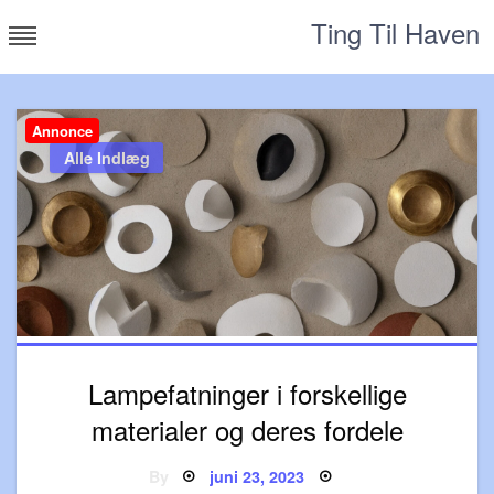
Skip
Ting Til Haven
to
content
Annonce
Alle Indlæg
Lampefatninger i forskellige
materialer og deres fordele
Posted
By
juni 23, 2023
on