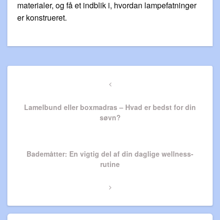
materialer, og få et indblik i, hvordan lampefatninger
er konstrueret.
Indlægsnavigation
Previous
Post
Lamelbund eller boxmadras – Hvad er bedst for din
søvn?
Next
Bademåtter: En vigtig del af din daglige wellness-
Post
rutine