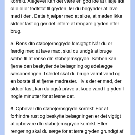
korrekt. Alligevel kan det være en god idé at tilføje lidt
olie eller fedtstof til gryden, før du begynder at lave
mad i den. Dette hjælper med at sikre, at maden ikke
sidder fast og gør det lettere at rengøre gryden efter
brug.
5. Rens din støbejernsgryde forsigtigt: Når du er
færdig med at lave mad, skal du undgå at bruge
sæbe til at rense din støbejernsgryde. Sæben kan
fjerne den beskyttende belægning og ødelægge
sæsoneringen. I stedet skal du bruge varmt vand og
en børste til at fjerne madrester. Hvis der er mad, der
sidder fast, kan du også prøve at koge vand i gryden i
nogle minutter for at løsne det.
6. Opbevar din støbejernsgryde korrekt: For at
forhindre rust og beskytte belægningen er det vigtigt
at opbevare din støbejernsgryde korrekt. Efter
rengøring skal du sørge for at tørre gryden grundigt af