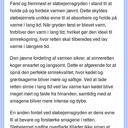
Først og fremmest er støbejernsgryden i stand til at
holde på og fordele varmen jævnt. Dette skyldes
støbejernets unikke evne til at absorbere og holde på
varme i lang tid. Når gryden først er blevet varm,
forbliver den varm i lang tid, hvilket gør den ideel til
simrekogning, hvor retten skal tilberedes ved lav
varme i længere tid.
Den jævne fordeling af varmen sikrer, at simreretten
koger ensartet og langsomt. Dette er afgørende for at
opnå den perfekte simrekvalitet, hvor kødet og
grøntsagerne bliver møre og saftige. Ved at lade
retten simre i lang tid ved lav varme kan kødet blive
meget mørt og falde fra hinanden, samtidig med at
smagene bliver mere intense og dybe.
En anden fordel ved støbejernsgryden er dens evne
til at bevare og forstærke smagene i retten.
Støbejernet rustfrie overflade tillader ikke smag at