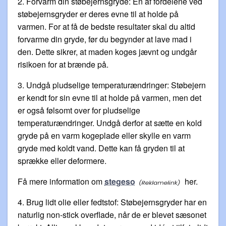
2. Forvarm din støbejernsgryde: En af fordelene ved
støbejernsgryder er deres evne til at holde på
varmen. For at få de bedste resultater skal du altid
forvarme din gryde, før du begynder at lave mad i
den. Dette sikrer, at maden koges jævnt og undgår
risikoen for at brænde på.
3. Undgå pludselige temperaturændringer: Støbejern
er kendt for sin evne til at holde på varmen, men det
er også følsomt over for pludselige
temperaturændringer. Undgå derfor at sætte en kold
gryde på en varm kogeplade eller skylle en varm
gryde med koldt vand. Dette kan få gryden til at
sprække eller deformere.
Få mere information om
stegeso
her.
4. Brug lidt olie eller fedtstof: Støbejernsgryder har en
naturlig non-stick overflade, når de er blevet sæsonet