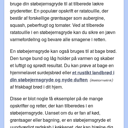
bruge din støbejernsgryde til at tilberede lækre
gryderetter. En populær opskrift er ratatouille, der
består af forskellige grøntsager som aubergine,
squash, peberfrugt og tomater. Ved at tilberede
ratatouille i en støbejernsgryde kan du sikre en jævn
varmefordeling og bevare alle smagene i retten.
En støbejernsgryde kan også bruges til at bage brød.
Den tunge bund og låg holder på varmen og skaber
et luftigt og sprødt resultat. Du kan prøve at bage en
hjemmelavet surdejsbrød eller
et rustikt landbrød i
din støbejernsgryde og nyde duften
af friskbagt brød i dit hjem.
Disse er blot nogle få eksempler på de mange
opskrifter og retter, der kan tilberedes i en
støbejernsgryde. Uanset om du er fan af kød,
grøntsager eller bagning, er en støbejernsgryde et
uundværligt redskab i køkkenet, der kan hjælpe dig