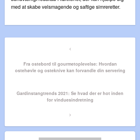
med at skabe velsmagende og saftige simreretter.
Indlægsnavigation
Previous
Post
Fra ostebord til gourmetoplevelse: Hvordan
ostehøvle og osteknive kan forvandle din servering
Next
Gardinstangtrends 2021: Se hvad der er hot inden
Post
for vinduesindretning