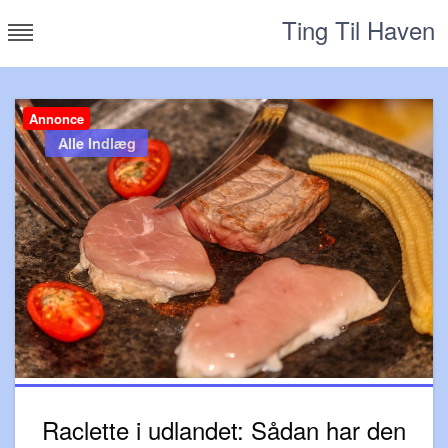
Skip
Ting Til Haven
to
content
Annonce
Alle Indlæg
Raclette i udlandet: Sådan har den