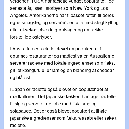
verdenen. I USA har raclette vundet popularitet i de
seneste år, især i storbyer som New York og Los
Angeles. Amerikanerne har tilpasset retten til deres
egne smagsløg og serverer den ofte med stegt kylling
eller oksekød, ristede grøntsager og en række
forskellige ostetyper.
I Australien er raclette blevet en populær ret i
gourmet-restauranter og madfestivaler. Australierne
serverer raclette med lokale ingredienser som f.eks.
grillet kænguru eller lam og en blanding af cheddar
og blå ost.
I Japan er raclette også blevet en populær del af
madkulturen. Det japanske køkken har taget raclette
til sig og serverer det ofte med fisk, tang og
sojasauce. Det er også blevet populært at tilføje
japanske ingredienser som f.eks. wasabi eller sake til
raclette.