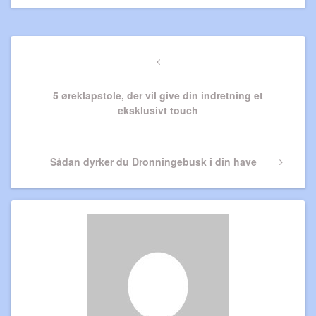
Indlægsnavigation
Previous
Post
5 øreklapstole, der vil give din indretning et
eksklusivt touch
Next
Sådan dyrker du Dronningebusk i din have
Post