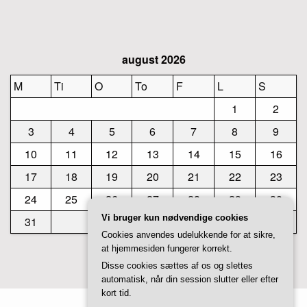
august 2026
M
Ti
O
To
F
L
S
1
2
3
4
5
6
7
8
9
10
11
12
13
14
15
16
17
18
19
20
21
22
23
24
25
26
27
28
29
30
Vi bruger kun nødvendige cookies
31
Cookies anvendes udelukkende for at sikre,
at hjemmesiden fungerer korrekt.
« jul
Disse cookies sættes af os og slettes
automatisk, når din session slutter eller efter
kort tid.