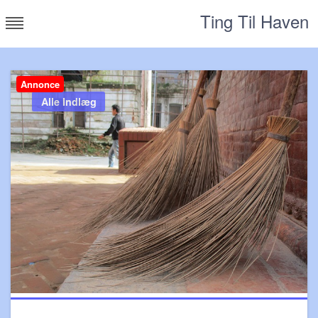
Skip
Ting Til Haven
to
content
Annonce
Alle Indlæg