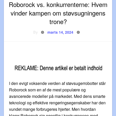
Roborock vs. konkurrenterne: Hvem
vinder kampen om støvsugningens
trone?
Posted
By
marts 14, 2024
on
I den evigt voksende verden af støvsugerrobotter står
Roborock som en af de mest populære og
avancerede modeller på markedet. Med dens smarte
teknologi og effektive rengøringsegenskaber har den
vundet mange forbrugeres hjerter. Men hvordan
klarer Roborock sig egentlig i konkurrencen med