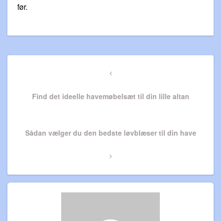
før.
Indlægsnavigation
Previous
Post
Find det ideelle havemøbelsæt til din lille altan
Next
Sådan vælger du den bedste løvblæser til din have
Post