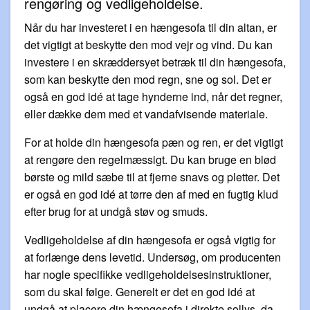
rengøring og vedligeholdelse.
Når du har investeret i en hængesofa til din altan, er
det vigtigt at beskytte den mod vejr og vind. Du kan
investere i en skræddersyet betræk til din hængesofa,
som kan beskytte den mod regn, sne og sol. Det er
også en god idé at tage hynderne ind, når det regner,
eller dække dem med et vandafvisende materiale.
For at holde din hængesofa pæn og ren, er det vigtigt
at rengøre den regelmæssigt. Du kan bruge en blød
børste og mild sæbe til at fjerne snavs og pletter. Det
er også en god idé at tørre den af med en fugtig klud
efter brug for at undgå støv og smuds.
Vedligeholdelse af din hængesofa er også vigtig for
at forlænge dens levetid. Undersøg, om producenten
har nogle specifikke vedligeholdelsesinstruktioner,
som du skal følge. Generelt er det en god idé at
undgå at placere din hængesofa i direkte sollys, da