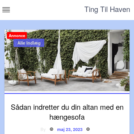
Skip
Ting Til Haven
to
content
Annonce
Alle Indlæg
Sådan indretter du din altan med en
hængesofa
Posted
By
maj 23, 2023
on