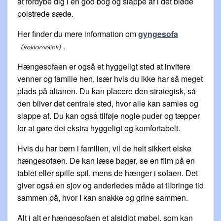
at fordybe dig i en god bog og slappe af i det bløde
polstrede sæde.
Her finder du mere information om
gyngesofa
.
Hængesofaen er også et hyggeligt sted at invitere
venner og familie hen, især hvis du ikke har så meget
plads på altanen. Du kan placere den strategisk, så
den bliver det centrale sted, hvor alle kan samles og
slappe af. Du kan også tilføje nogle puder og tæpper
for at gøre det ekstra hyggeligt og komfortabelt.
Hvis du har børn i familien, vil de helt sikkert elske
hængesofaen. De kan læse bøger, se en film på en
tablet eller spille spil, mens de hænger i sofaen. Det
giver også en sjov og anderledes måde at tilbringe tid
sammen på, hvor I kan snakke og grine sammen.
Alt i alt er hængesofaen et alsidigt møbel, som kan