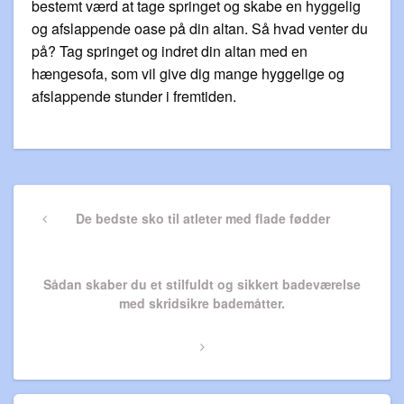
bestemt værd at tage springet og skabe en hyggelig
og afslappende oase på din altan. Så hvad venter du
på? Tag springet og indret din altan med en
hængesofa, som vil give dig mange hyggelige og
afslappende stunder i fremtiden.
Indlægsnavigation
Previous
De bedste sko til atleter med flade fødder
Post
Next
Sådan skaber du et stilfuldt og sikkert badeværelse
Post
med skridsikre bademåtter.