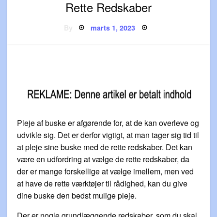
Rette Redskaber
Posted
By
marts 1, 2023
on
Pleje af buske er afgørende for, at de kan overleve og
udvikle sig. Det er derfor vigtigt, at man tager sig tid til
at pleje sine buske med de rette redskaber. Det kan
være en udfordring at vælge de rette redskaber, da
der er mange forskellige at vælge imellem, men ved
at have de rette værktøjer til rådighed, kan du give
dine buske den bedst mulige pleje.
Der er nogle grundlæggende redskaber, som du skal