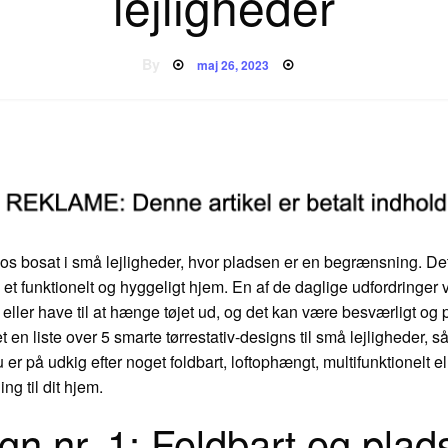
lejligheder
Posted
By
maj 26, 2023
on
s bosat i små lejligheder, hvor pladsen er en begrænsning. Det
et funktionelt og hyggeligt hjem. En af de daglige udfordringer ved
n eller have til at hænge tøjet ud, og det kan være besværligt og
en liste over 5 smarte tørrestativ-designs til små lejligheder, så
å udkig efter noget foldbart, loftophængt, multifunktionelt elle
ing til dit hjem.
ign nr. 1: Foldbart og pl