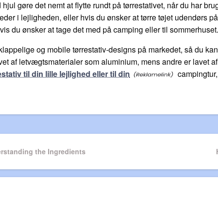
ul gøre det nemt at flytte rundt på tørrestativet, når du har brug 
 steder i lejligheden, eller hvis du ønsker at tørre tøjet udendør
 hvis du ønsker at tage det med på camping eller til sommerhuset
appelige og mobile tørrestativ-designs på markedet, så du kan f
vet af letvægtsmaterialer som aluminium, mens andre er lavet af 
ativ til din lille lejlighed eller til din
campingtur, 
n
standing the Ingredients