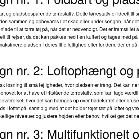
bart og pladsbesparende tørrestativ. Dette tørrestativ er ideelt til
des sammen og opbevares i et skab eller under sengen, når det i
ade til at tørre tøj på, når det er nødvendigt. Det er fremstillet 
eelt til rejser, da det kan pakkes ned i en kuffert og tages med på 
maksimere pladsen i deres lille lejlighed eller for dem, der er på
ign nr. 2: Loftophængt og 
tisk løsning til små lejligheder, hvor pladsen er trang. Det kan n
ner behovet for at have et fritstående tørrestativ, som kan tage vær
deværelset, hvor det kan hænges op over badekarret eller bruseka
 i loftet på, samtidig med at det holder tøjet tæt på loftet og v
ellige niveauer og justere højden efter behov, hvilket gør det nemt 
gn nr. 3: Multifunktionelt og