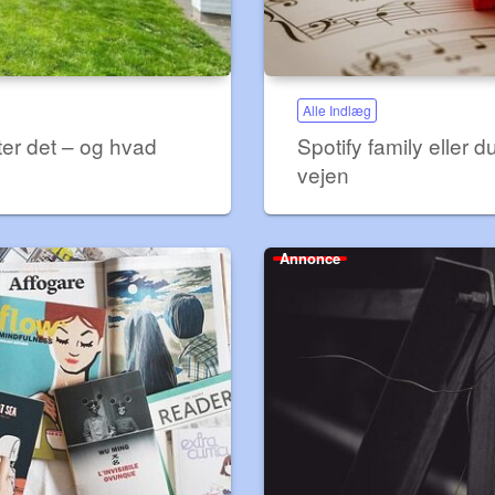
Alle Indlæg
ter det – og hvad
Spotify family eller 
vejen
Annonce