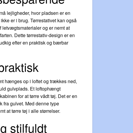
 små lejligheder, hvor pladsen er en
kke er i brug. Tørrestativet kan også
af letvægtsmaterialer og er nemt at
farten. Dette tørrestativ-design er en
 udkig efter en praktisk og bærbar
praktisk
emt hænges op i loftet og trækkes ned,
difuld gulvplads. Et loftophængt
binen for at tørre vådt tøj. Det er en
æk fra gulvet. Med denne type
at tørre tøj i alle størrelser.
 stilfuldt