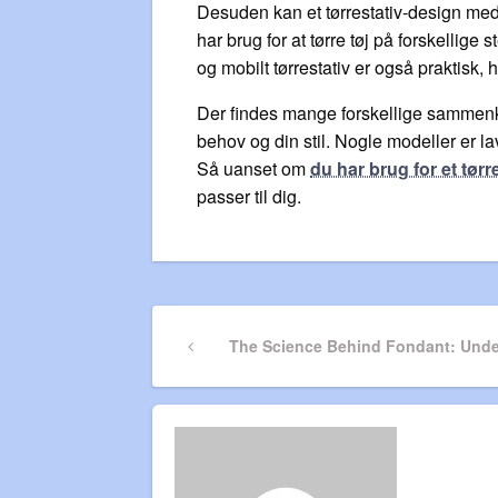
Desuden kan et tørrestativ-design med hj
har brug for at tørre tøj på forskellige
og mobilt tørrestativ er også praktisk,
Der findes mange forskellige sammenkl
behov og din stil. Nogle modeller er la
Så uanset om
du har brug for et tørrest
passer til dig.
Indlægsnavigatio
Previous
The Science Behind Fondant: Under
Post