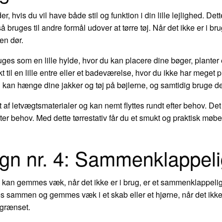
r, hvis du vil have både stil og funktion i din lille lejlighed. Dett
 bruges til andre formål udover at tørre tøj. Når det ikke er i b
en dør.
ruges som en lille hylde, hvor du kan placere dine bøger, planter
kt til en lille entre eller et badeværelse, hvor du ikke har meget
kan hænge dine jakker og tøj på bøjlerne, og samtidig bruge de øve
et af letvægtsmaterialer og kan nemt flyttes rundt efter behov. De
r behov. Med dette tørrestativ får du et smukt og praktisk møbel,
ign nr. 4: Sammenklappeli
om kan gemmes væk, når det ikke er i brug, er et sammenklappelig
s sammen og gemmes væk i et skab eller et hjørne, når det ikke e
egrænset.