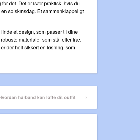
for det. Det er især praktisk, hvis du
s på en solskinsdag. Et sammenklappeligt
.
inde et design, som passer til dine
robuste materialer som stål eller træ.
er der helt sikkert en løsning, som
Next
Hvordan hårbånd kan løfte dit outfit
Post