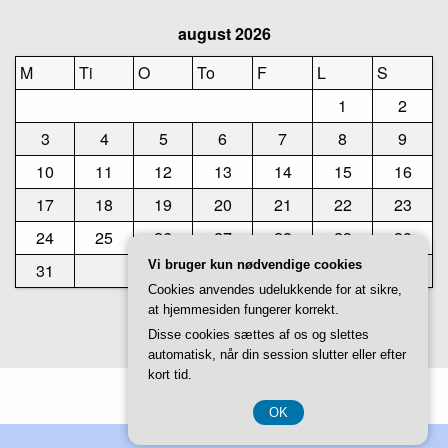
august 2026
M
Ti
O
To
F
L
S
1
2
3
4
5
6
7
8
9
10
11
12
13
14
15
16
17
18
19
20
21
22
23
24
25
26
27
28
29
30
Vi bruger kun nødvendige cookies
31
Cookies anvendes udelukkende for at sikre,
at hjemmesiden fungerer korrekt.
« jul
Disse cookies sættes af os og slettes
automatisk, når din session slutter eller efter
kort tid.
Theme by
Studiovidz
OK
CVR 3740 7739