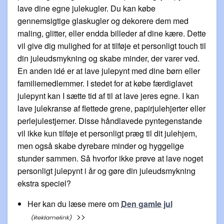
lave dine egne julekugler. Du kan købe
gennemsigtige glaskugler og dekorere dem med
maling, glitter, eller endda billeder af dine kære. Dette
vil give dig mulighed for at tilføje et personligt touch til
din juleudsmykning og skabe minder, der varer ved.
En anden idé er at lave julepynt med dine børn eller
familiemedlemmer. I stedet for at købe færdiglavet
julepynt kan I sætte tid af til at lave jeres egne. I kan
lave julekranse af flettede grene, papirjulehjerter eller
perlejulestjerner. Disse håndlavede pyntegenstande
vil ikke kun tilføje et personligt præg til dit julehjem,
men også skabe dyrebare minder og hyggelige
stunder sammen. Så hvorfor ikke prøve at lave noget
personligt julepynt i år og gøre din juleudsmykning
ekstra speciel?
Her kan du læse mere om
Den gamle jul
>>