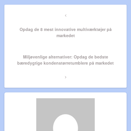
Indlægsnavigation
Previous
Post
Opdag de 8 mest innovative multiværktøjer på
markedet
Next
Miljøvenlige alternativer: Opdag de bedste
Post
bæredygtige kondenstørretumblere på markedet