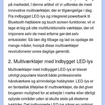
på markedet. I denne artikel vil vi udforske de mest
innovative multiværktøjer, der er tilgængelige i dag.
Fra indbygget LED-lys og integreret powerbank til
Bluetooth-højttalere og touch screen-funktioner, vil vi
tage et kig på otte multifunktionelle værktøjer, der vil
imponere selv de mest erfarne gør-det-selv
entusiaster. Så læn dig tilbage og lad os opdage de
mange måder, hvorpå disse multiværktøjer
revolutionerer vores daglige gøremål.
2. Multiværktøjer med indbygget LED-lys
Multiværktøjer med indbygget LED-lys er blevet
utroligt populære blandt både professionelle
håndværkere og almindelige hobbyister. LED-lys er
en fantastisk tilføjelse til multiværktøjer, da det giver
brugeren mulighed for at arbejde i mørke eller dårligt
oplyste områder uden at skulle stole på eksterne
lyskilder. Det indbyggede LED-lys sikrer en optimal