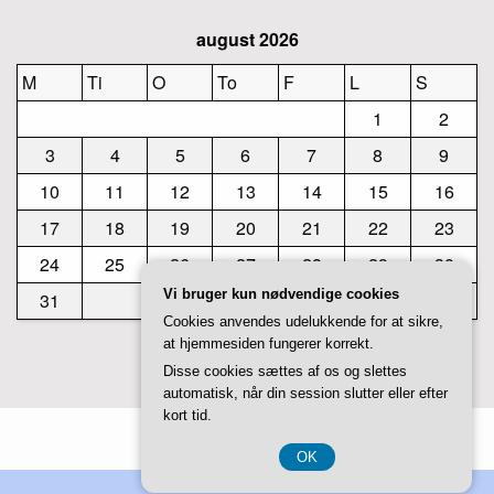
august 2026
M
Ti
O
To
F
L
S
1
2
3
4
5
6
7
8
9
10
11
12
13
14
15
16
17
18
19
20
21
22
23
24
25
26
27
28
29
30
Vi bruger kun nødvendige cookies
31
Cookies anvendes udelukkende for at sikre,
at hjemmesiden fungerer korrekt.
« jul
Disse cookies sættes af os og slettes
automatisk, når din session slutter eller efter
kort tid.
Theme by
Studiovidz
OK
CVR 3740 7739