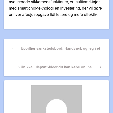
avancerede sikkerhedsfunktioner, er multiværktøjer
med smart chip-teknologi en investering, der vil gøre
enhver arbejdsopgave lidt lettere og mere effektiv.
Indlægsnavigation
Previous
Ecoiffier værkstedsbord: Håndværk og leg i ét
Post
Next
5 Unikke julepynt-ideer du kan købe online
Post