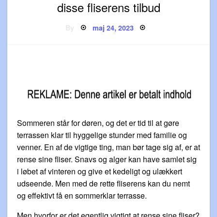
disse fliserens tilbud
Posted
By
maj 24, 2023
on
Sommeren står for døren, og det er tid til at gøre
terrassen klar til hyggelige stunder med familie og
venner. En af de vigtige ting, man bør tage sig af, er at
rense sine fliser. Snavs og alger kan have samlet sig
i løbet af vinteren og give et kedeligt og ulækkert
udseende. Men med de rette fliserens kan du nemt
og effektivt få en sommerklar terrasse.
Men hvorfor er det egentlig vigtigt at rense sine fliser?