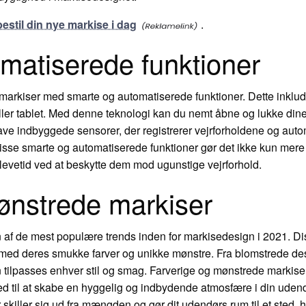
bestil din nye markise i dag
.
matiserede funktioner
il markiser med smarte og automatiserede funktioner. Dette inklu
ller tablet. Med denne teknologi kan du nemt åbne og lukke dine
 indbyggede sensorer, der registrerer vejrforholdene og automat
sse smarte og automatiserede funktioner gør det ikke kun mere b
levetid ved at beskytte dem mod ugunstige vejrforhold.
ønstrede markiser
af de mest populære trends inden for markisedesign i 2021. Disse
med deres smukke farver og unikke mønstre. Fra blomstrede desi
n tilpasses enhver stil og smag. Farverige og mønstrede markise
ed til at skabe en hyggelig og indbydende atmosfære i din uden
skiller sig ud fra mængden og gør dit udendørs rum til et sted, hvor