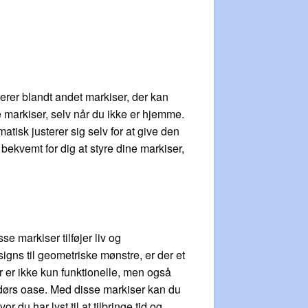
derer blandt andet markiser, der kan
 markiser, selv når du ikke er hjemme.
isk justerer sig selv for at give den
ekvemt for dig at styre dine markiser,
 markiser tilføjer liv og
gns til geometriske mønstre, er der et
r er ikke kun funktionelle, men også
dørs oase. Med disse markiser kan du
 du har lyst til at tilbringe tid og