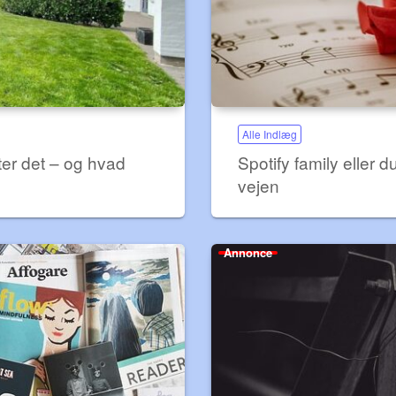
Alle Indlæg
ter det – og hvad
Spotify family eller 
vejen
Annonce