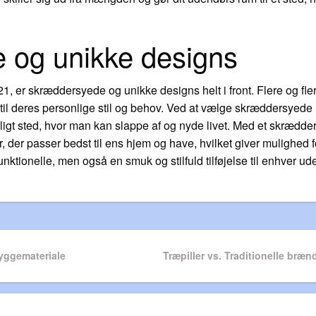
 og unikke designs
1, er skræddersyede og unikke designs helt i front. Flere og fler
til deres personlige stil og behov. Ved at vælge skræddersyede 
nligt sted, hvor man kan slappe af og nyde livet. Med et skræd
, der passer bedst til ens hjem og have, hvilket giver mulighed fo
ktionelle, men også en smuk og stilfuld tilføjelse til enhver ud
n
byggemateriale
Next
Træpiller vs. Traditionelle bræn
Post