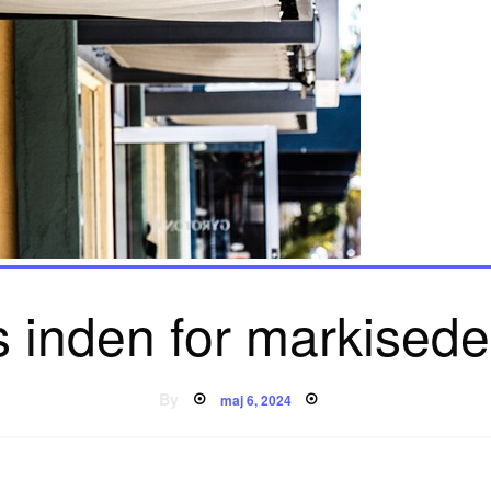
 inden for markisede
Posted
By
maj 6, 2024
on