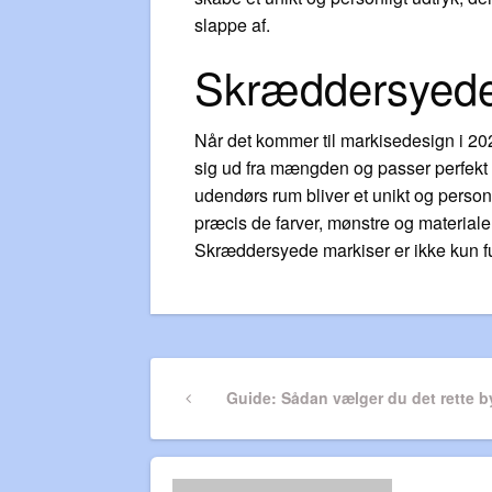
slappe af.
Skræddersyede
Når det kommer til markisedesign i 202
sig ud fra mængden og passer perfekt 
udendørs rum bliver et unikt og perso
præcis de farver, mønstre og materialer
Skræddersyede markiser er ikke kun fun
Indlægsnavigatio
Previous
Guide: Sådan vælger du det rette 
Post