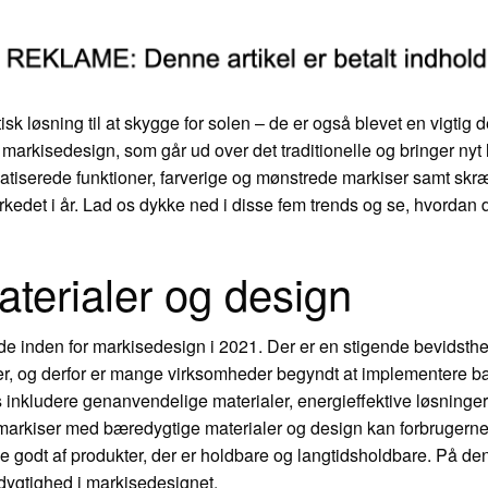
sk løsning til at skygge for solen – de er også blevet en vigtig de
arkisedesign, som går ud over det traditionelle og bringer nyt 
atiserede funktioner, farverige og mønstrede markiser samt skr
rkedet i år. Lad os dykke ned i disse fem trends og se, hvordan 
terialer og design
de inden for markisedesign i 2021. Der er en stigende bevidsthe
ter, og derfor er mange virksomheder begyndt at implementere b
 inkludere genanvendelige materialer, energieffektive løsninger
e markiser med bæredygtige materialer og design kan forbrugern
e godt af produkter, der er holdbare og langtidsholdbare. På 
edygtighed i markisedesignet.