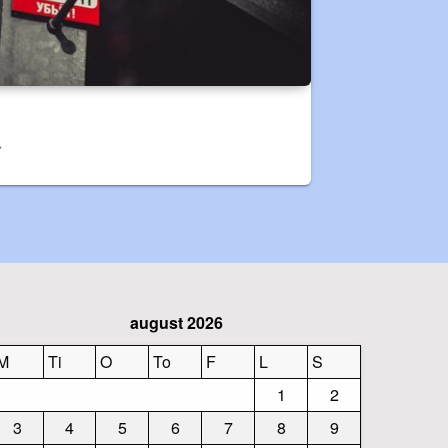
r
august 2026
M
Ti
O
To
F
L
S
1
2
3
4
5
6
7
8
9