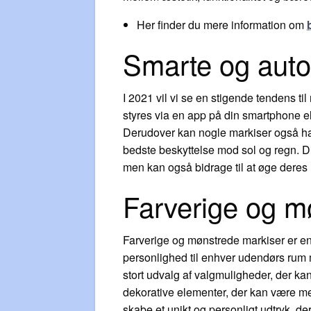
Her finder du mere information om
Smarte og auto
I 2021 vil vi se en stigende tendens t
styres via en app på din smartphone e
Derudover kan nogle markiser også have
bedste beskyttelse mod sol og regn. Di
men kan også bidrage til at øge deres 
Farverige og m
Farverige og mønstrede markiser er en 
personlighed til enhver udendørs rum 
stort udvalg af valgmuligheder, der ka
dekorative elementer, der kan være m
skabe et unikt og personligt udtryk, der 