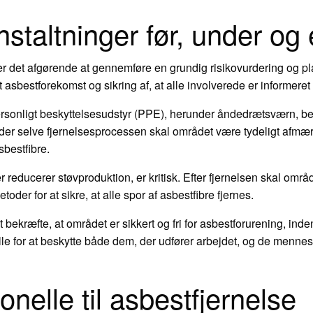
staltninger før, under og e
er det afgørende at gennemføre en grundig risikovurdering og p
t asbestforekomst og sikring af, at alle involverede er informeret
ersonligt beskyttelsesudstyr (PPE), herunder åndedrætsværn, bes
der selve fjernelsesprocessen skal området være tydeligt afmærk
bestfibre.
r reducerer støvproduktion, er kritisk. Efter fjernelsen skal omr
der for at sikre, at alle spor af asbestfibre fjernes.
t bekræfte, at området er sikkert og fri for asbestforurening, ind
le for at beskytte både dem, der udfører arbejdet, og de menneske
onelle til asbestfjernelse