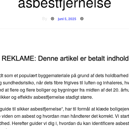
asbestfjernelse
Posted
By
juni 5, 2025
on
dt som et populært byggemateriale på grund af dets holdbarhed
 sundhedsrisiko, når dets fibre frigives til luften og inhaleres, h
 at flere og flere boliger og bygninger fra midten af det 20. år
ikker og effektiv asbestfjernelse stadigt større.
 En guide til sikker asbestfjernelse”, har til formål at klæde bolig
iden om asbest og hvordan man håndterer det korrekt. Vi starte
hed. Herefter guider vi dig i, hvordan du kan identificere asbest 