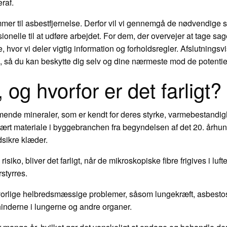
raf.
mer til asbestfjernelse. Derfor vil vi gennemgå de nødvendige s
nelle til at udføre arbejdet. For dem, der overvejer at tage sag
e, hvor vi deler vigtig information og forholdsregler. Afslutning
lsen, så du kan beskytte dig selv og dine nærmeste mod de potentie
og hvorfor er det farligt?
mende mineraler, som er kendt for deres styrke, varmebestandi
ulært materiale i byggebranchen fra begyndelsen af det 20. århund
ndsikre klæder.
siko, bliver det farligt, når de mikroskopiske fibre frigives i luft
styrres.
 alvorlige helbredsmæssige problemer, såsom lungekræft, asbes
hinderne i lungerne og andre organer.