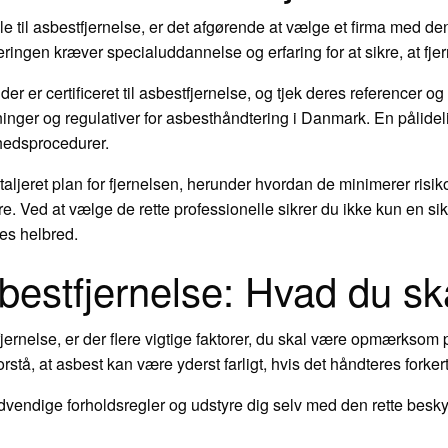
e til asbestfjernelse, er det afgørende at vælge et firma med den 
eringen kræver specialuddannelse og erfaring for at sikre, at fjern
er er certificeret til asbestfjernelse, og tjek deres referencer og
ninger og regulativer for asbesthåndtering i Danmark. En pålidel
rhedsprocedurer.
taljeret plan for fjernelsen, herunder hvordan de minimerer ris
. Ved at vælge de rette professionelle sikrer du ikke kun en sik
lies helbred.
bestfjernelse: Hvad du sk
jernelse, er der flere vigtige faktorer, du skal være opmærksom 
stå, at asbest kan være yderst farligt, hvis det håndteres forkert
nødvendige forholdsregler og udstyre dig selv med den rette bes