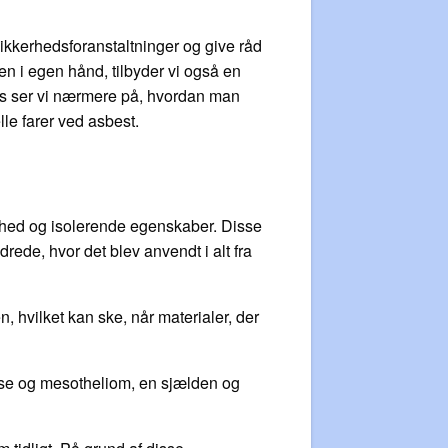
ikkerhedsforanstaltninger og give råd
en i egen hånd, tilbyder vi også en
svis ser vi nærmere på, hvordan man
lle farer ved asbest.
ghed og isolerende egenskaber. Disse
rede, hvor det blev anvendt i alt fra
en, hvilket kan ske, når materialer, der
tose og mesotheliom, en sjælden og