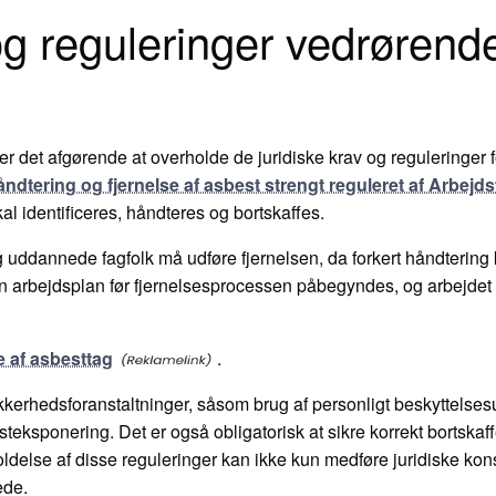
og reguleringer vedrørend
 er det afgørende at overholde de juridiske krav og reguleringer 
ndtering og fjernelse af asbest strengt reguleret af Arbejdst
kal identificeres, håndteres og bortskaffes.
g uddannede fagfolk må udføre fjernelsen, da forkert håndtering
en arbejdsplan før fjernelsesprocessen påbegyndes, og arbejdet 
e af asbesttag
.
erhedsforanstaltninger, såsom brug af personligt beskyttelsesu
steksponering. Det er også obligatorisk at sikre korrekt bortska
else af disse reguleringer kan ikke kun medføre juridiske ko
ede.