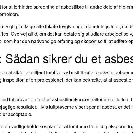
 for at forhindre spredning af asbestfibre til andre dele af hjemm
jernelsen.
vigtigt at følge alle lokale lovgivninger og retningslinjer, da d
fes. Overvej altid, om det kan betale sig at udføre arbejdet selv
, som har den nødvendige erfaring og ekspertise til at udføre opg
: Sådan sikrer du et asbest
nde at sikre, at miljøet forbliver asbestfrit for at beskytte bebo
inspektion af en professionel, der kan bekræfte, at al asbest er f
 med luftprøver, der måler asbestfiberkoncentrationerne i luften. 
øjagtige resultater. Hvis luftprøverne viser spor af asbest, er de
e er acceptable.
ere en vedligeholdelsesplan for at forhindre fremtidig eksponer