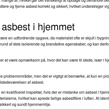
mange år, hvilket gør det vanskeligt at opdage og behandle dem 
tere og fjerne asbest korrekt og sikkert, hvilket understreger v
af asbest i hjemmet
være en udfordrende opgave, da materialet ofte er skjult i bygnin
und af dets isolerende og brandsikre egenskaber, og kan derfor 
est er at være opmærksom på, hvor det kan være til stede, især i h
lle problemområder, men det er vigtigt at bemærke, at kun en pro
ilstedeværelsen af asbest.
e en kvalificeret inspektør, hvis der er mistanke om asbest i hj
terialerne, hvilket kan sprede farlige asbestfibre i luften. At ident
t sikkert og sundt hjemmemiljø.