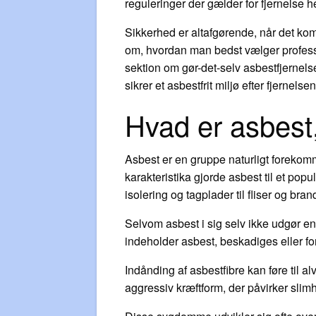
reguleringer der gælder for fjernelse he
Sikkerhed er altafgørende, når det kom
om, hvordan man bedst vælger professio
sektion om gør-det-selv asbestfjernels
sikrer et asbestfrit miljø efter fjerne
Hvad er asbest, 
Asbest er en gruppe naturligt forekom
karakteristika gjorde asbest til et pop
isolering og tagplader til fliser og bra
Selvom asbest i sig selv ikke udgør en ri
indeholder asbest, beskadiges eller for
Indånding af asbestfibre kan føre til
aggressiv kræftform, der påvirker slim