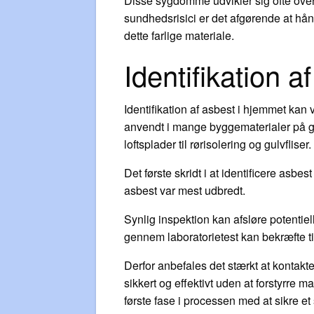
Disse sygdomme udvikler sig ofte over 
sundhedsrisici er det afgørende at hånd
dette farlige materiale.
Identifikation 
Identifikation af asbest i hjemmet kan 
anvendt i mange byggematerialer på gr
loftsplader til rørisolering og gulvfliser.
Det første skridt i at identificere asb
asbest var mest udbredt.
Synlig inspektion kan afsløre potentie
gennem laboratorietest kan bekræfte t
Derfor anbefales det stærkt at kontakt
sikkert og effektivt uden at forstyrre ma
første fase i processen med at sikre e