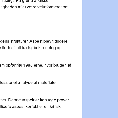
tidligt. På grund af disse
igtigheden af at være velinformeret om
gens strukturer. Asbest blev tidligere
findes i alt fra tagbeklædning og
jem opført før 1980’erne, hvor brugen af
fessionel analyse af materialer
emmet. Denne inspektør kan tage prøver
ificere asbest korrekt er en kritisk