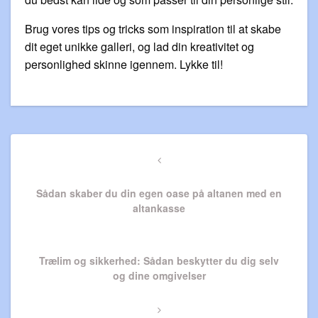
Brug vores tips og tricks som inspiration til at skabe
dit eget unikke galleri, og lad din kreativitet og
personlighed skinne igennem. Lykke til!
Indlægsnavigation
Previous
Post
Sådan skaber du din egen oase på altanen med en
altankasse
Next
Trælim og sikkerhed: Sådan beskytter du dig selv
Post
og dine omgivelser