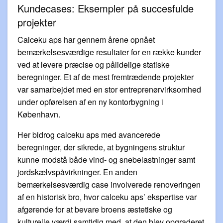
Kundecases: Eksempler på succesfulde
projekter
Calceku aps har gennem årene opnået
bemærkelsesværdige resultater for en række kunder
ved at levere præcise og pålidelige statiske
beregninger. Et af de mest fremtrædende projekter
var samarbejdet med en stor entreprenørvirksomhed
under opførelsen af en ny kontorbygning i
København.
Her bidrog calceku aps med avancerede
beregninger, der sikrede, at bygningens struktur
kunne modstå både vind- og snebelastninger samt
jordskælvspåvirkninger. En anden
bemærkelsesværdig case involverede renoveringen
af en historisk bro, hvor calceku aps’ ekspertise var
afgørende for at bevare broens æstetiske og
kulturelle værdi samtidig med, at den blev opgraderet