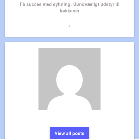
Next
Få succes med syltning: Uundværligt udstyr til
Post
køkkenet
View all posts