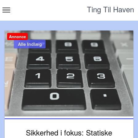
Skip
Ting Til Haven
to
content
Annonce
Alle Indlæg
Sikkerhed i fokus: Statiske