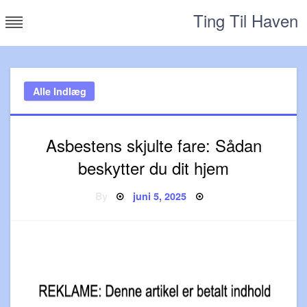
Skip
Ting Til Haven
to
content
Alle Indlæg
Asbestens skjulte fare: Sådan
beskytter du dit hjem
Posted
By
juni 5, 2025
on