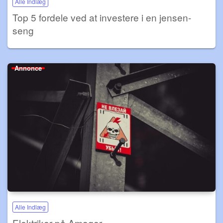
Alle Indlæg
Top 5 fordele ved at investere i en jensen-
seng
Annonce
Alle Indlæg
Elektriker på Amager