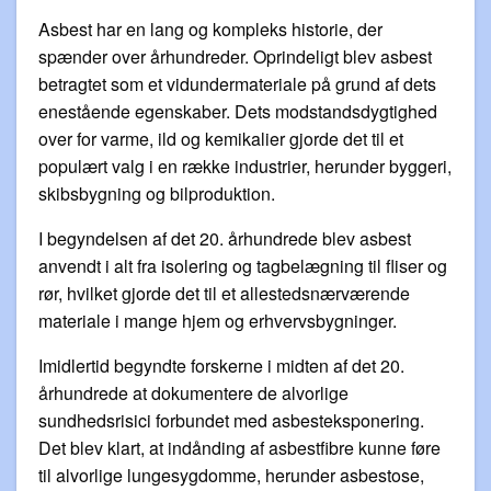
Asbest har en lang og kompleks historie, der
spænder over århundreder. Oprindeligt blev asbest
betragtet som et vidundermateriale på grund af dets
enestående egenskaber. Dets modstandsdygtighed
over for varme, ild og kemikalier gjorde det til et
populært valg i en række industrier, herunder byggeri,
skibsbygning og bilproduktion.
I begyndelsen af det 20. århundrede blev asbest
anvendt i alt fra isolering og tagbelægning til fliser og
rør, hvilket gjorde det til et allestedsnærværende
materiale i mange hjem og erhvervsbygninger.
Imidlertid begyndte forskerne i midten af det 20.
århundrede at dokumentere de alvorlige
sundhedsrisici forbundet med asbesteksponering.
Det blev klart, at indånding af asbestfibre kunne føre
til alvorlige lungesygdomme, herunder asbestose,