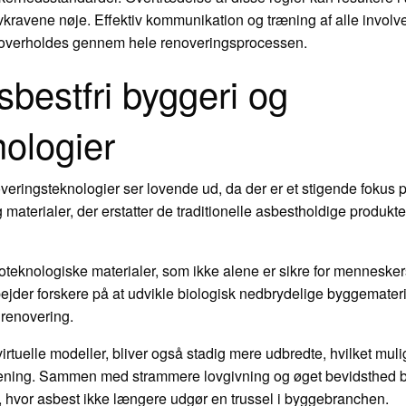
ovkravene nøje. Effektiv kommunikation og træning af alle involv
ne overholdes gennem hele renoveringsprocessen.
sbestfri byggeri og
nologier
noveringsteknologier ser lovende ud, da der er et stigende foku
aterialer, der erstatter de traditionelle asbestholdige produkter,
oteknologiske materialer, som ikke alene er sikre for menneske
jder forskere på at udvikle biologisk nedbrydelige byggemateri
 renovering.
virtuelle modeller, bliver også stadig mere udbredte, hvilket mu
rurening. Sammen med strammere lovgivning og øget bevidsthed bl
id, hvor asbest ikke længere udgør en trussel i byggebranchen.