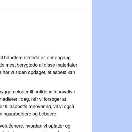
 at håndtere materialer, der engang
 de mest berygtede af disse materialer
e har vi siden opdaget, at asbest kan
 byggemetoder til nutidens innovative
medfører i dag, når vi forsøger at
il asbestfri renovering, vil vi også
ygningsarbejdere og beboere.
volutionere, hvordan vi opfatter og