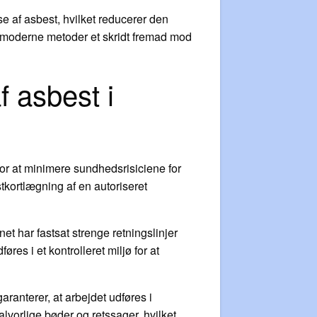
se af asbest, hvilket reducerer den
 moderne metoder et skridt fremad mod
f asbest i
or at minimere sundhedsrisiciene for
tkortlægning af en autoriseret
net har fastsat strenge retningslinjer
øres i et kontrolleret miljø for at
aranterer, at arbejdet udføres i
vorlige bøder og retssager, hvilket