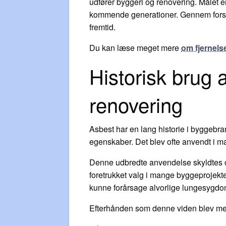
udfører byggeri og renovering. Målet er
kommende generationer. Gennem forstå
fremtid.
Du kan læse meget mere
om fjernels
Historisk brug a
renovering
Asbest har en lang historie i byggebra
egenskaber. Det blev ofte anvendt i ma
Denne udbredte anvendelse skyldtes og
foretrukket valg i mange byggeprojekte
kunne forårsage alvorlige lungesygdo
Efterhånden som denne viden blev mere