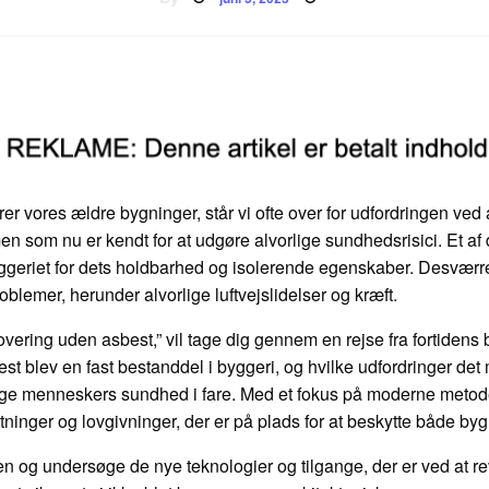
on
rer vores ældre bygninger, står vi ofte over for udfordringen ved
en som nu er kendt for at udgøre alvorlige sundhedsrisici. Et af
 byggeriet for dets holdbarhed og isolerende egenskaber. Desværr
lemer, herunder alvorlige luftvejslidelser og kræft.
overing uden asbest,” vil tage dig gennem en rejse fra fortidens
est blev en fast bestanddel i byggeri, og hvilke udfordringer det 
ge menneskers sundhed i fare. Med et fokus på moderne metoder t
ninger og lovgivninger, der er på plads for at beskytte både b
den og undersøge de nye teknologier og tilgange, der er ved at re