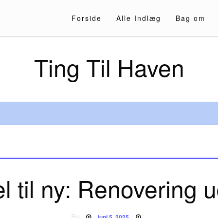
Forside
Alle Indlæg
Bag om
Ting Til Haven
 til ny: Renovering 
Posted
By
juni 5, 2025