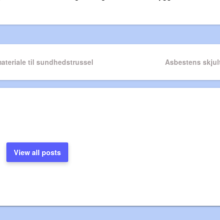
n
ateriale til sundhedstrussel
Next
Asbestens skjult
Post
View all posts