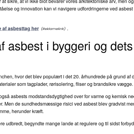
 at sikre, at vi ikke blot bevarer vores arkitektoniske arv, men o
else og innovation kan vi navigere udfordringerne ved asbest
e af asbesttag her
.
f asbest i byggeri og dets
nchen, hvor det blev populært i det 20. århundrede på grund af 
terialer som tagplader, rørisolering, fliser og brandsikre vægge.
så asbests modstandsdygtighed over for varme og kemisk nedbry
r. Men de sundhedsmæssige risici ved asbest blev gradvist mere 
mme, herunder kræft.
 udbredt, begyndte mange lande at regulere og til sidst forbyde