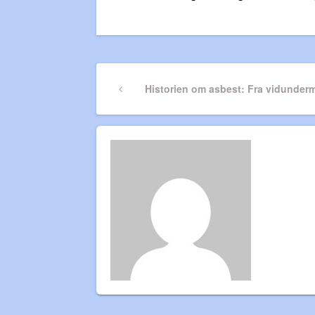
Indlægsnavigatio
Previous
Historien om asbest: Fra vidunderm
Post