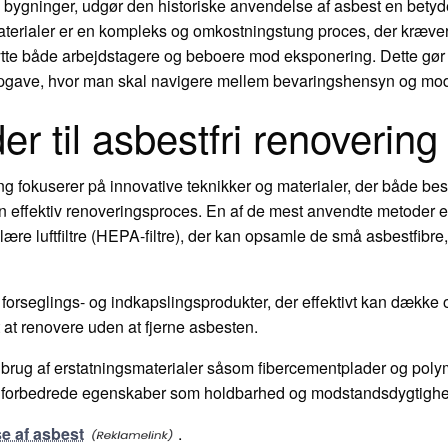
 bygninger, udgør den historiske anvendelse af asbest en betydel
materialer er en kompleks og omkostningstung proces, der kræver
kytte både arbejdstagere og beboere mod eksponering. Dette gør
e opgave, hvor man skal navigere mellem bevaringshensyn og mo
 til asbestfri renovering
ing fokuserer på innovative teknikker og materialer, der både 
r en effektiv renoveringsproces. En af de mest anvendte metoder
lære luftfiltre (HEPA-filtre), der kan opsamle de små asbestfibre,
orseglings- og indkapslingsprodukter, der effektivt kan dække 
t at renovere uden at fjerne asbesten.
e brug af erstatningsmaterialer såsom fibercementplader og pol
der forbedrede egenskaber som holdbarhed og modstandsdygtighed
e af asbest
.