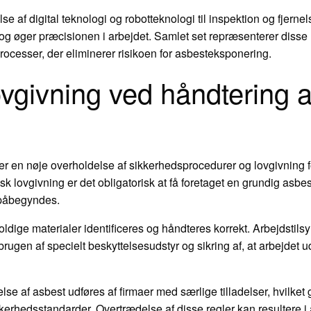
af digital teknologi og robotteknologi til inspektion og fjernel
og øger præcisionen i arbejdet. Samlet set repræsenterer disse
rocesser, der eliminerer risikoen for asbesteksponering.
vgivning ved håndtering a
er en nøje overholdelse af sikkerhedsprocedurer og lovgivning f
k lovgivning er det obligatorisk at få foretaget en grundig asbes
 påbegyndes.
holdige materialer identificeres og håndteres korrekt. Arbejdstilsy
rugen af specielt beskyttelsesudstyr og sikring af, at arbejdet udf
se af asbest udføres af firmaer med særlige tilladelser, hvilket g
edsstandarder. Overtrædelse af disse regler kan resultere i al