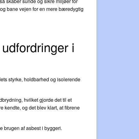
gså skaber sunde og sikre miljøer for
 og bane vejen for en mere bæredygtig
 udfordringer i
dets styrke, holdbarhed og isolerende
dning, hvilket gjorde det til et
kendte, og det blev klart, at fibrene
 brugen af asbest i byggeri.