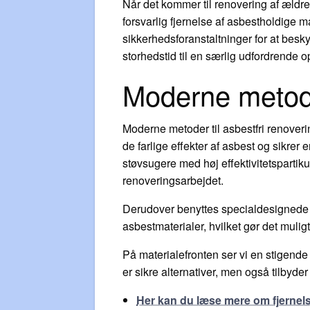
Når det kommer til renovering af ældre
forsvarlig fjernelse af asbestholdige 
sikkerhedsforanstaltninger for at bes
storhedstid til en særlig udfordrend
Moderne metoder
Moderne metoder til asbestfri renover
de farlige effekter af asbest og sikre
støvsugere med høj effektivitetspartiku
renoveringsarbejdet.
Derudover benyttes specialdesignede f
asbestmaterialer, hvilket gør det mulig
På materialefronten ser vi en stigend
er sikre alternativer, men også tilby
Her kan du læse mere om fjernels