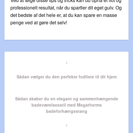
Ved at følge disse tips og tricks kan du opnå et flot og
professionelt resultat, når du spartler dit eget gulv. Og
det bedste af det hele er, at du kan spare en masse
penge ved at gøre det selv!
Indlægsnavigation
Previous
Post
Sådan vælger du den perfekte fodliste til dit hjem
Next
Sådan skaber du en elegant og sammenhængende
Post
badeværelsesstil med Megatherms
badeforhængsstang