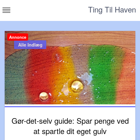
Skip
Ting Til Haven
to
content
Annonce
Alle Indlæg
Gør-det-selv guide: Spar penge ved
at spartle dit eget gulv