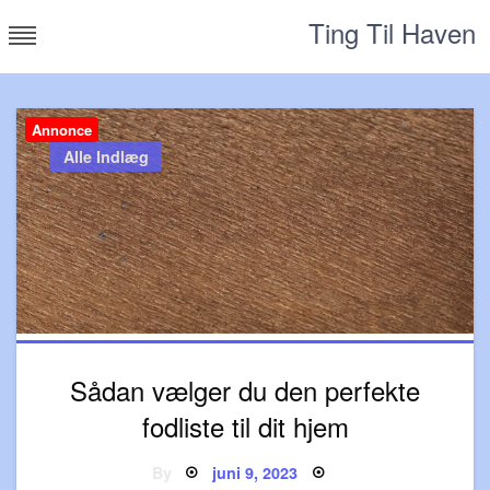
Skip
Ting Til Haven
to
content
Annonce
Alle Indlæg
Sådan vælger du den perfekte
fodliste til dit hjem
Posted
By
juni 9, 2023
on