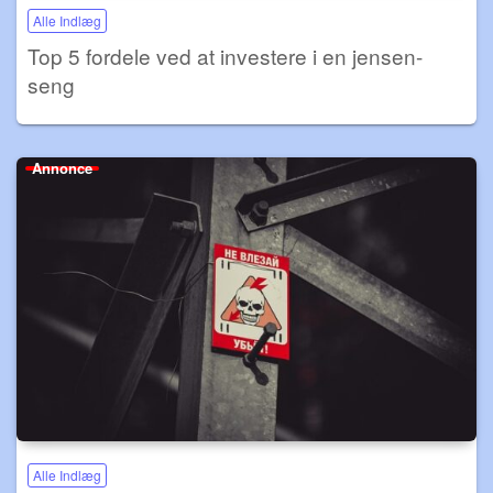
Alle Indlæg
Top 5 fordele ved at investere i en jensen-
seng
Annonce
Alle Indlæg