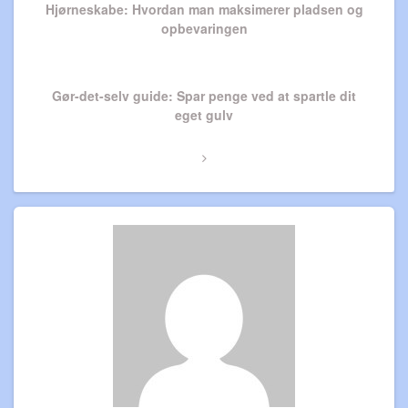
Hjørneskabe: Hvordan man maksimerer pladsen og
opbevaringen
Next
Gør-det-selv guide: Spar penge ved at spartle dit
Post
eget gulv