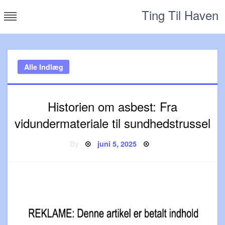
Skip
Ting Til Haven
to
content
Alle Indlæg
Historien om asbest: Fra
vidundermateriale til sundhedstrussel
Posted
By
juni 5, 2025
on