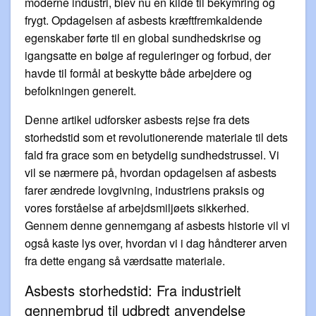
moderne industri, blev nu en kilde til bekymring og
frygt. Opdagelsen af asbests kræftfremkaldende
egenskaber førte til en global sundhedskrise og
igangsatte en bølge af reguleringer og forbud, der
havde til formål at beskytte både arbejdere og
befolkningen generelt.
Denne artikel udforsker asbests rejse fra dets
storhedstid som et revolutionerende materiale til dets
fald fra grace som en betydelig sundhedstrussel. Vi
vil se nærmere på, hvordan opdagelsen af asbests
farer ændrede lovgivning, industriens praksis og
vores forståelse af arbejdsmiljøets sikkerhed.
Gennem denne gennemgang af asbests historie vil vi
også kaste lys over, hvordan vi i dag håndterer arven
fra dette engang så værdsatte materiale.
Asbests storhedstid: Fra industrielt
gennembrud til udbredt anvendelse