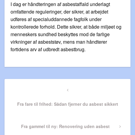
I dag er håndteringen af asbestaffald underlagt
omfattende reguleringer, der sikrer, at arbejdet
udføres af specialuddannede fagfolk under
kontrollerede forhold. Dette sikrer, at både miljøet og
menneskers sundhed beskyttes mod de farlige
virkninger af asbeststøv, mens man håndterer
fortidens arv af udbredt asbestbrug.
Indlægsnavigation
Previous
Post
Fra fare til frihed: Sådan fjerner du asbest sikkert
Next
Fra gammel til ny: Renovering uden asbest
Post